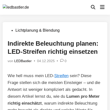
Zum
Hau
Inhalt
Suche
öffnen
springen
Veröffentlicht
Lichtplanung & Blendung
in
Indirekte Beleuchtung planen:
LED-Streifen richtig einsetzen
von
LEDBastler
•
04.12.2025
•
0
Wie hell muss mein LED-
Streifen
sein? Diese
Frage stellen sich die meisten Einsteiger – und die
Antwort ist weniger kompliziert als gedacht. In
diesem Artikel lernst du, wie du
Lumen pro Meter
richtig einschätzt
, warum indirekte Beleuchtung