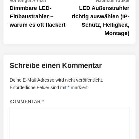
Beitragsnavigation
Vorheriger Artikel
Nächster Artikel
Artikel:
Artik
Dimmbare LED-
LED Außenstrahler
Einbaustrahler –
richtig auswählen (IP-
warum es oft flackert
Schutz, Helligkeit,
Montage)
Schreibe einen Kommentar
Deine E-Mail-Adresse wird nicht veröffentlicht.
Erforderliche Felder sind mit
*
markiert
KOMMENTAR
*