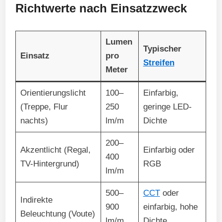
Richtwerte nach Einsatzzweck
Lumen
Typischer
Einsatz
pro
Streifen
Meter
Orientierungslicht
100–
Einfarbig,
(Treppe, Flur
250
geringe LED-
nachts)
lm/m
Dichte
200–
Akzentlicht (Regal,
Einfarbig oder
400
TV-Hintergrund)
RGB
lm/m
500–
CCT
oder
Indirekte
900
einfarbig, hohe
Beleuchtung (Voute)
lm/m
Dichte