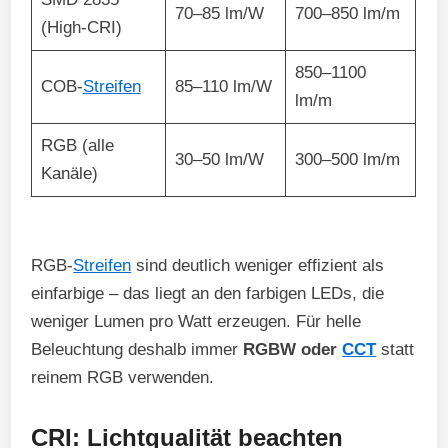
70–85 lm/W
700–850 lm/m
(High-CRI)
850–1100
COB-
Streifen
85–110 lm/W
lm/m
RGB (alle
30–50 lm/W
300–500 lm/m
Kanäle)
RGB-
Streifen
sind deutlich weniger effizient als
einfarbige – das liegt an den farbigen LEDs, die
weniger Lumen pro Watt erzeugen. Für helle
Beleuchtung deshalb immer
RGBW oder
CCT
statt
reinem RGB verwenden.
CRI: Lichtqualität beachten