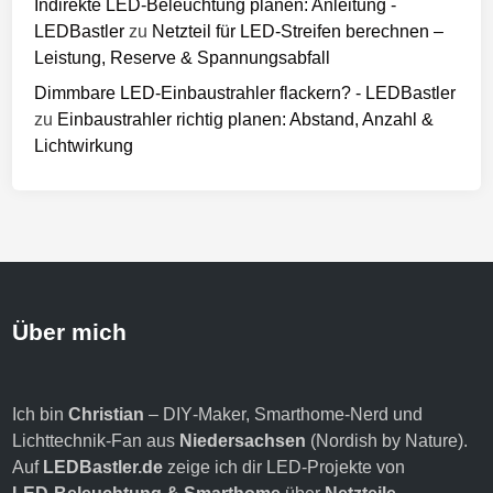
Indirekte LED-Beleuchtung planen: Anleitung -
LEDBastler
zu
Netzteil für LED-Streifen berechnen –
Leistung, Reserve & Spannungsabfall
Dimmbare LED-Einbaustrahler flackern? - LEDBastler
zu
Einbaustrahler richtig planen: Abstand, Anzahl &
Lichtwirkung
Über mich
Ich bin
Christian
– DIY‑Maker, Smarthome‑Nerd und
Lichttechnik‑Fan aus
Niedersachsen
(Nordish by Nature).
Auf
LEDBastler.de
zeige ich dir LED‑Projekte von