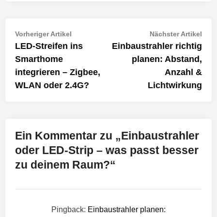
Beitragsnavigation
Vorheriger
Näch
Vorheriger Artikel
Nächster Artikel
Artikel:
Artik
LED-Streifen ins
Einbaustrahler richtig
Smarthome
planen: Abstand,
integrieren – Zigbee,
Anzahl &
WLAN oder 2.4G?
Lichtwirkung
Ein Kommentar zu „
Einbaustrahler
oder LED-Strip – was passt besser
zu deinem Raum?
“
Pingback:
Einbaustrahler planen: