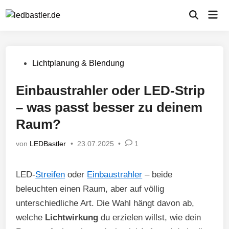
Zum
Hau
Inhalt
Suche
öffnen
springen
Veröffentlicht
Lichtplanung & Blendung
in
Einbaustrahler oder LED-Strip
– was passt besser zu deinem
Raum?
von
LEDBastler
•
23.07.2025
•
1
LED-
Streifen
oder
Einbaustrahler
– beide
beleuchten einen Raum, aber auf völlig
unterschiedliche Art. Die Wahl hängt davon ab,
welche
Lichtwirkung
du erzielen willst, wie dein