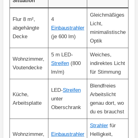
Situation
Gleichmäßiges
Flur 8 m²,
4
Licht,
abgehängte
Einbaustrahler
minimalistische
Decke
(je 600 lm)
Optik
5 m LED-
Weiches,
Wohnzimmer,
Streifen
(800
indirektes Licht
Voutendecke
lm/m)
für Stimmung
Blendfreies
LED-
Streifen
Küche,
Arbeitslicht
unter
Arbeitsplatte
genau dort, wo
Oberschrank
du es brauchst
Strahler
für
Wohnzimmer,
Einbaustrahler
Helligkeit,