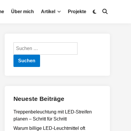
Zu
me
Über mich
Artikel
Projekte
Suche
dunklem
öffnen
Modus
wechseln
Suchen
nach:
Neueste Beiträge
Treppenbeleuchtung mit LED-Streifen
planen – Schritt für Schritt
Warum billige LED-Leuchtmittel oft