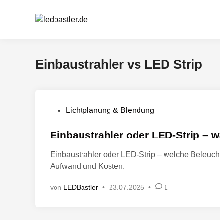
Zum
Inhalt
springen
Einbaustrahler vs LED Strip
V
Lichtplanung & Blendung
e
r
Einbaustrahler oder LED-Strip –
ö
Einbaustrahler oder LED-Strip – welche Beleuch
f
Aufwand und Kosten.
f
e
von
LEDBastler
•
23.07.2025
•
1
n
t
l