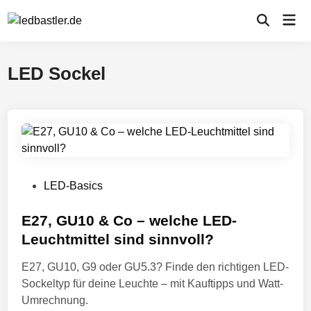
Zum
Hau
Inhalt
Suche
öffnen
springen
LED Sockel
V
LED-Basics
e
r
E27, GU10 & Co – welche LED-
ö
Leuchtmittel sind sinnvoll?
f
E27, GU10, G9 oder GU5.3? Finde den richtigen LED-
f
Sockeltyp für deine Leuchte – mit Kauftipps und Watt-
e
Umrechnung.
n