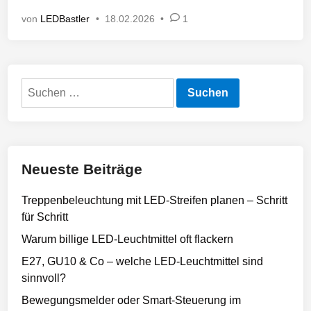
t
von
LEDBastler
•
18.02.2026
•
1
l
i
c
h
Suchen
t
nach:
i
n
Neueste Beiträge
Treppenbeleuchtung mit LED-Streifen planen – Schritt
für Schritt
Warum billige LED-Leuchtmittel oft flackern
E27, GU10 & Co – welche LED-Leuchtmittel sind
sinnvoll?
Bewegungsmelder oder Smart-Steuerung im