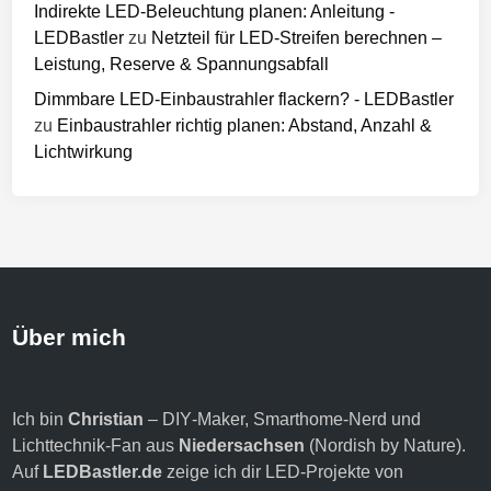
Indirekte LED-Beleuchtung planen: Anleitung -
LEDBastler
zu
Netzteil für LED-Streifen berechnen –
Leistung, Reserve & Spannungsabfall
Dimmbare LED-Einbaustrahler flackern? - LEDBastler
zu
Einbaustrahler richtig planen: Abstand, Anzahl &
Lichtwirkung
Über mich
Ich bin
Christian
– DIY‑Maker, Smarthome‑Nerd und
Lichttechnik‑Fan aus
Niedersachsen
(Nordish by Nature).
Auf
LEDBastler.de
zeige ich dir LED‑Projekte von