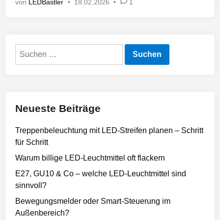
von
LEDBastler
•
18.02.2026
•
1
l
i
c
h
Suchen
t
nach:
i
n
Neueste Beiträge
Treppenbeleuchtung mit LED-Streifen planen – Schritt
für Schritt
Warum billige LED-Leuchtmittel oft flackern
E27, GU10 & Co – welche LED-Leuchtmittel sind
sinnvoll?
Bewegungsmelder oder Smart-Steuerung im
Außenbereich?