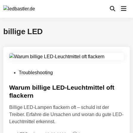
Zum
Hau
Inhalt
Suche
öffnen
springen
billige LED
V
Troubleshooting
e
r
Warum billige LED-Leuchtmittel oft
ö
flackern
f
Billige LED-Lampen flackern oft – schuld ist der
f
Treiber. Erfahre die Ursachen und woran du gute LED-
e
Leuchtmittel erkennst.
n
t